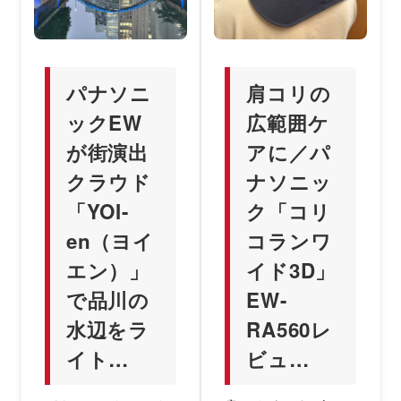
パナソニ
肩コリの
ックEW
広範囲ケ
が街演出
アに／パ
クラウド
ナソニッ
「YOI-
ク「コリ
en（ヨイ
コランワ
エン）」
イド3D」
で品川の
EW-
水辺をラ
RA560レ
イト…
ビュ…