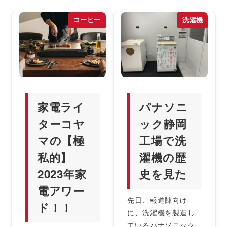
コーヒー
洗濯機
家電ライ
パナソニ
ターコヤ
ック静岡
マの【極
工場で洗
私的】
濯機の歴
2023年家
史を見た
電アワー
先日、報道陣向け
ド！！
に、洗濯機を製造し
ているパナソニック