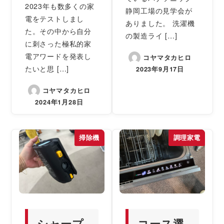
2023年も数多くの家
静岡工場の見学会が
電をテストしまし
ありました。 洗濯機
た。その中から自分
の製造ライ […]
に刺さった極私的家
電アワードを発表し
コヤマタカヒロ
たいと思 […]
2023年9月17日
コヤマタカヒロ
2024年1月28日
掃除機
調理家電
シャープ
コース選