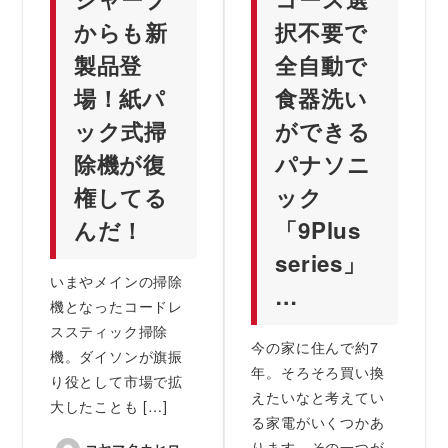
からも新
択不要で
製品登
全自動で
場！紙パ
食器洗い
ック式掃
ができる
除機が復
パナソニ
権してる
ック
んだ！
「9Plus
series」
いまやメインの掃除
…
機となったコードレ
ススティック掃除
今の家に住んで約7
機。ダイソンが旗振
年。そろそろ買い換
り役として市場で拡
えたいなと考えてい
大したことも […]
る家電がいくつかあ
ります。その一つが