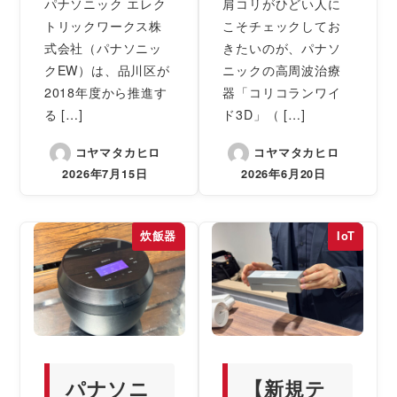
パナソニック エレク
肩コリがひどい人に
トリックワークス株
こそチェックしてお
式会社（パナソニッ
きたいのが、パナソ
クEW）は、品川区が
ニックの高周波治療
2018年度から推進す
器「コリコランワイ
る […]
ド3D」（ […]
コヤマタカヒロ
コヤマタカヒロ
2026年7月15日
2026年6月20日
炊飯器
IoT
パナソニ
【新規テ