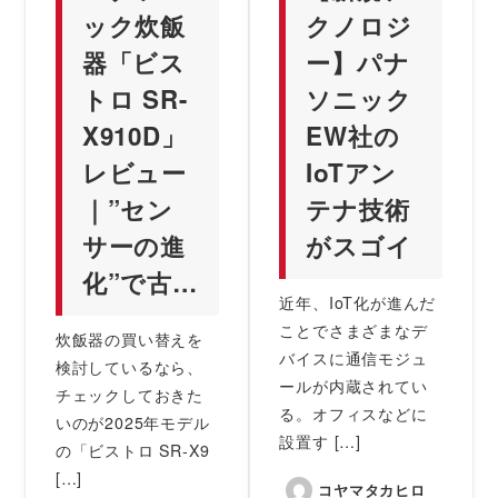
ック炊飯
クノロジ
器「ビス
ー】パナ
トロ SR-
ソニック
X910D」
EW社の
レビュー
IoTアン
｜”セン
テナ技術
サーの進
がスゴイ
化”で古…
近年、IoT化が進んだ
ことでさまざまなデ
炊飯器の買い替えを
バイスに通信モジュ
検討しているなら、
ールが内蔵されてい
チェックしておきた
る。オフィスなどに
いのが2025年モデル
設置す […]
の「ビストロ SR-X9
[…]
コヤマタカヒロ