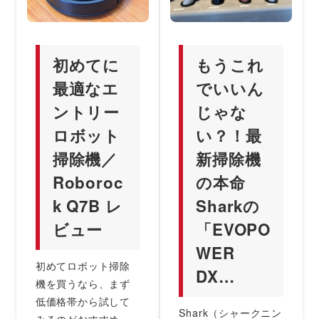
初めてに
もうこれ
最適なエ
でいいん
ントリー
じゃな
ロボット
い？！最
掃除機／
新掃除機
Roboroc
の本命
k Q7B レ
Sharkの
ビュー
「EVOPO
WER
初めてロボット掃除
DX…
機を買うなら、まず
低価格帯から試して
Shark（シャークニン
みるのがおすすめ。