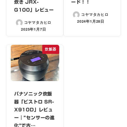
炊き JRX-
ード！！
G100」レビュー
コヤマタカヒロ
2024年1月28日
コヤマタカヒロ
2025年1月7日
炊飯器
パナソニック炊飯
器「ビストロ SR-
X910D」レビュ
ー｜”センサーの進
化”で古…