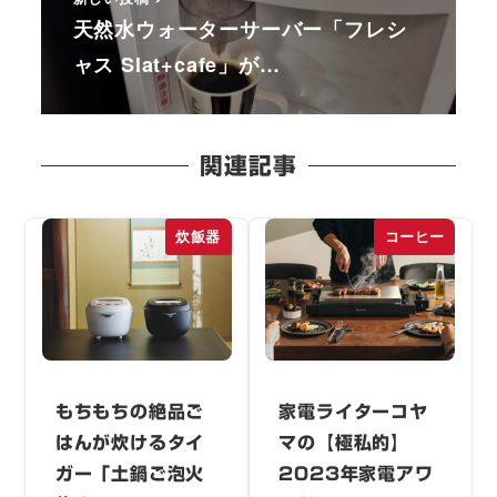
天然水ウォーターサーバー「フレシ
ャス Slat+cafe」が…
関連記事
炊飯器
コーヒー
もちもちの絶品ご
家電ライターコヤ
はんが炊けるタイ
マの【極私的】
ガー「土鍋ご泡火
2023年家電アワ