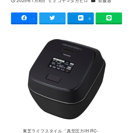
2025年1月8日
コヤマタカヒロ
炊飯器
投稿日
著
者
-
-
0
東芝ライフスタイル「真空圧力IH RC-