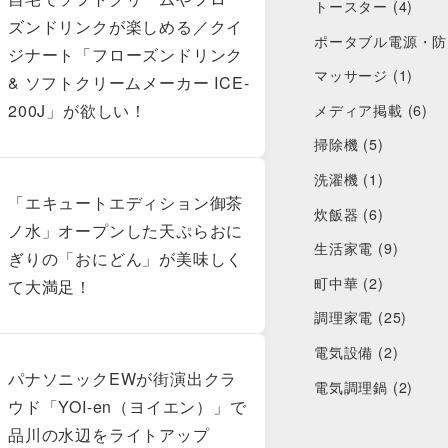
トースター
(4)
ズンドリンクが楽しめる／クイ
ポータブル電源・防
ジナート「フローズンドリンク
マッサージ
(1)
& ソフトクリームメーカー ICE-
200J」が欲しい！
メディア掲載
(6)
掃除機
(5)
洗濯機
(1)
「エキュートエディション御茶
炊飯器
(6)
ノ水」オープンした天ぷらおに
生活家電
(9)
ぎりの「おにどん」が美味しく
町中華
(2)
て大満足！
調理家電
(25)
電気設備
(2)
パナソニックEWが街演出クラ
電気調理鍋
(2)
ウド「YOI-en（ヨイエン）」で
品川の水辺をライトアップ