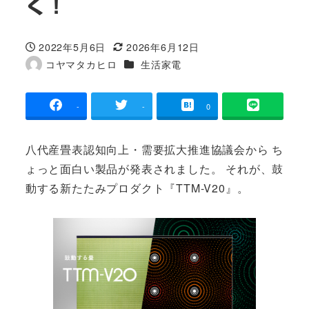
く！
2022年5月6日
2026年6月12日
投稿日
更新日
カテゴリー
コヤマタカヒロ
生活家電
著
者
-
-
0
八代産畳表認知向上・需要拡大推進協議会から ち
ょっと面白い製品が発表されました。 それが、鼓
動する新たたみプロダクト『TTM-V20』。