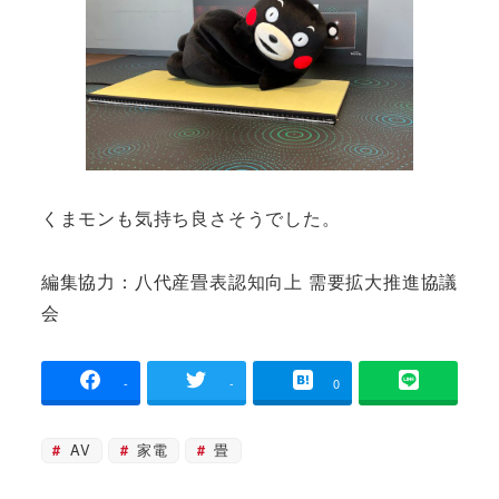
くまモンも気持ち良さそうでした。
編集協力：八代産畳表認知向上 需要拡大推進協議
会
-
-
0
AV
家電
畳