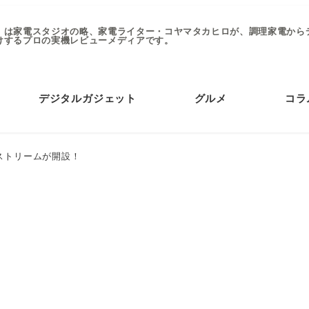
」は家電スタジオの略、家電ライター・コヤマタカヒロが、調理家電から
けするプロの実機レビューメディアです。
デジタルガジェット
グルメ
コラ
ストリームが開設！